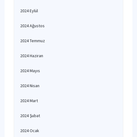
2024 Eylül
2024 Ağustos
2024 Temmuz
2024 Haziran
2024 Mayıs
2024 Nisan
2024 Mart
2024 Şubat
2024 Ocak