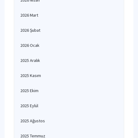
2026 Nisan
2026 Mart
2026 Şubat
2026 Ocak
2025 Aralık
2025 Kasım
2025 Ekim
2025 Eylül
2025 Ağustos
2025 Temmuz