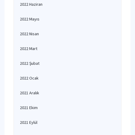
2022 Haziran
2022 Mayıs
2022 Nisan
2022 Mart
2022 Şubat
2022 Ocak
2021 Aralık
2021 Ekim
2021 Eylül