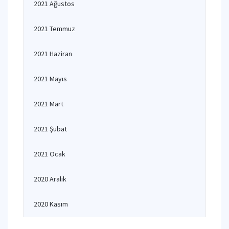
2021 Ağustos
2021 Temmuz
2021 Haziran
2021 Mayıs
2021 Mart
2021 Şubat
2021 Ocak
2020 Aralık
2020 Kasım