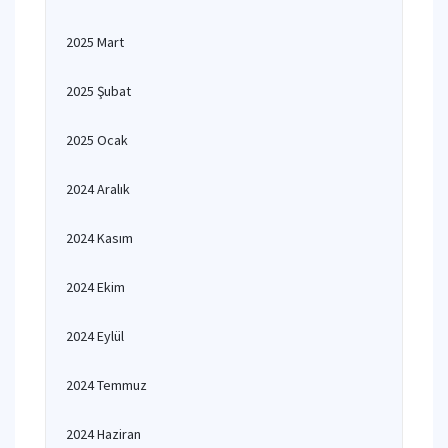
2025 Mart
2025 Şubat
2025 Ocak
2024 Aralık
2024 Kasım
2024 Ekim
2024 Eylül
2024 Temmuz
2024 Haziran