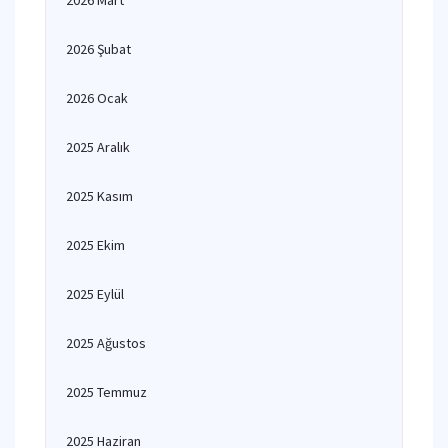
2026 Mart
2026 Şubat
2026 Ocak
2025 Aralık
2025 Kasım
2025 Ekim
2025 Eylül
2025 Ağustos
2025 Temmuz
2025 Haziran