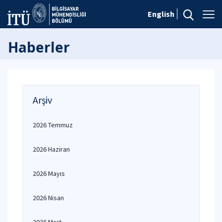
English
Haberler
Arşiv
2026 Temmuz
2026 Haziran
2026 Mayıs
2026 Nisan