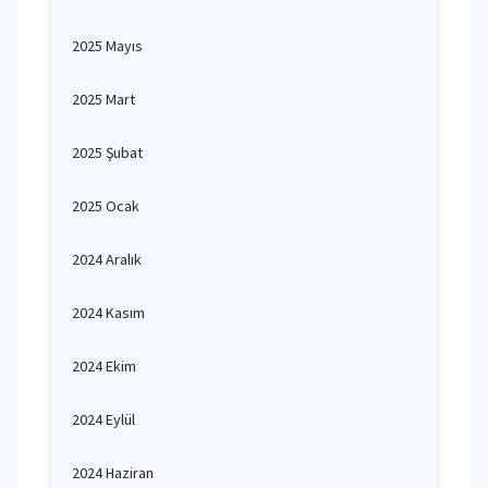
2025 Mayıs
2025 Mart
2025 Şubat
2025 Ocak
2024 Aralık
2024 Kasım
2024 Ekim
2024 Eylül
2024 Haziran