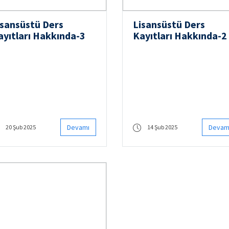
isansüstü Ders
Lisansüstü Ders
ayıtları Hakkında-3
Kayıtları Hakkında-2
Devamı
Devam
20 Şub 2025
14 Şub 2025