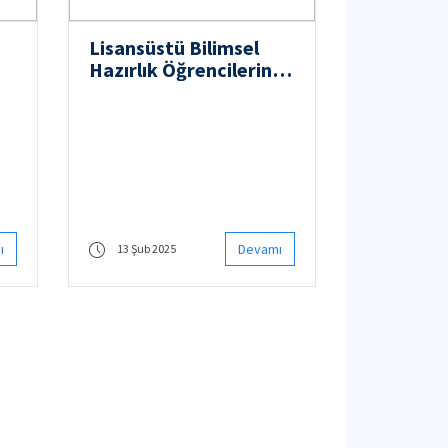
Lisansüstü Bilimsel
Hazırlık Öğrencilerinin
Ders Kayıtları
Hakkında
ı
Devamı
13 Şub 2025