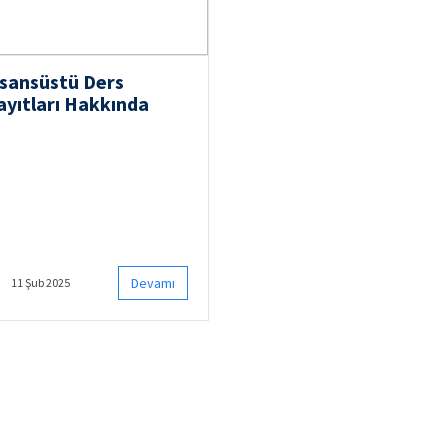
isansüstü Ders
ayıtları Hakkında
Devamı
11 Şub 2025