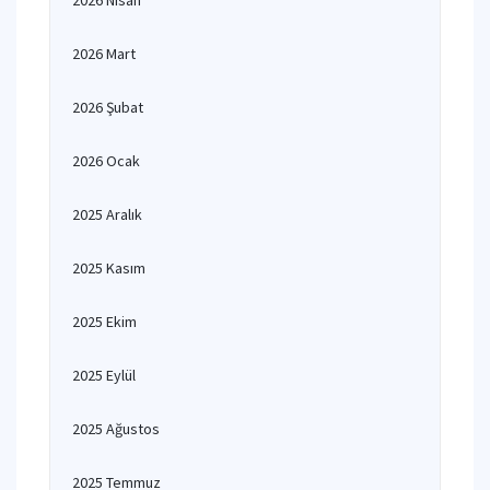
2026 Nisan
2026 Mart
2026 Şubat
2026 Ocak
2025 Aralık
2025 Kasım
2025 Ekim
2025 Eylül
2025 Ağustos
2025 Temmuz