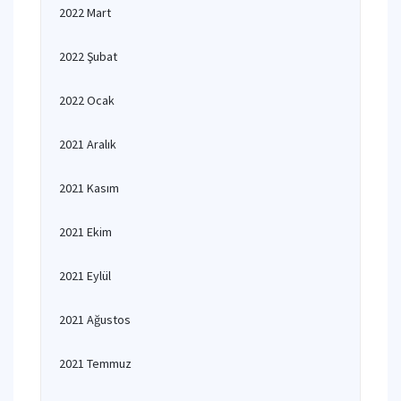
2022 Mart
2022 Şubat
2022 Ocak
2021 Aralık
2021 Kasım
2021 Ekim
2021 Eylül
2021 Ağustos
2021 Temmuz