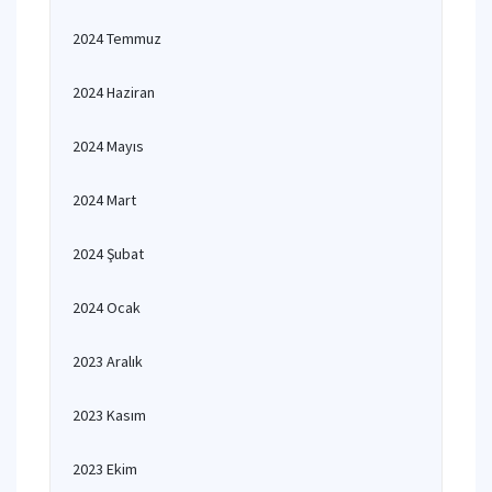
2024 Temmuz
2024 Haziran
2024 Mayıs
2024 Mart
2024 Şubat
2024 Ocak
2023 Aralık
2023 Kasım
2023 Ekim