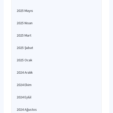
2025 Mayıs
2025 Nisan
2025 Mart
2025 Şubat
2025 Ocak
2024 Aralık
2024 Ekim
2024 Eylül
2024 Ağustos