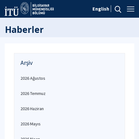
English
Haberler
Arşiv
2026 Ağustos
2026 Temmuz
2026 Haziran
2026 Mayıs