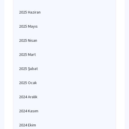
2025 Haziran
2025 Mayıs
2025 Nisan
2025 Mart
2025 Şubat
2025 Ocak
2024 Aralık
2024 Kasım
2024 Ekim