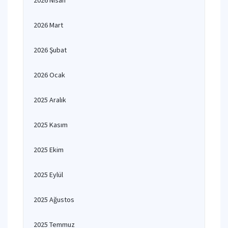
2026 Nisan
2026 Mart
2026 Şubat
2026 Ocak
2025 Aralık
2025 Kasım
2025 Ekim
2025 Eylül
2025 Ağustos
2025 Temmuz