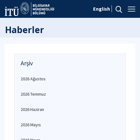
English
Haberler
Arşiv
2026 Ağustos
2026 Temmuz
2026 Haziran
2026 Mayıs