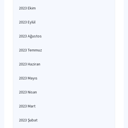
2023 Ekim
2023 Eylül
2023 Ağustos
2023 Temmuz
2023 Haziran
2023 Mayıs
2023 Nisan
2023 Mart
2023 Şubat