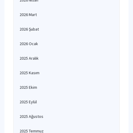
2026 Nisan
2026 Mart
2026 Şubat
2026 Ocak
2025 Aralık
2025 Kasım
2025 Ekim
2025 Eylül
2025 Ağustos
2025 Temmuz