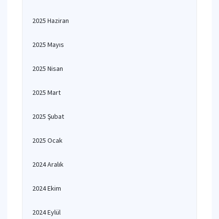
2025 Haziran
2025 Mayıs
2025 Nisan
2025 Mart
2025 Şubat
2025 Ocak
2024 Aralık
2024 Ekim
2024 Eylül