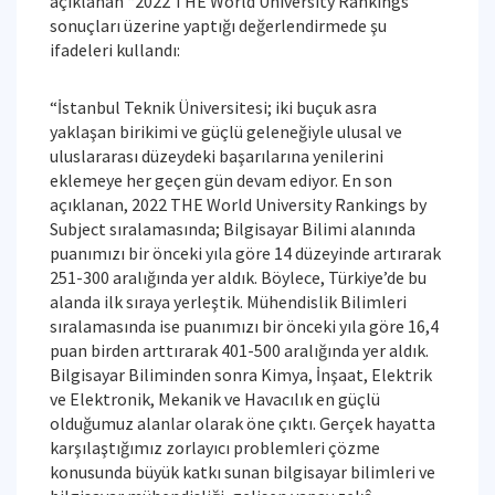
açıklanan “2022 THE World University Rankings”
sonuçları üzerine yaptığı değerlendirmede şu
ifadeleri kullandı:
“İstanbul Teknik Üniversitesi; iki buçuk asra
yaklaşan birikimi ve güçlü geleneğiyle ulusal ve
uluslararası düzeydeki başarılarına yenilerini
eklemeye her geçen gün devam ediyor. En son
açıklanan, 2022 THE World University Rankings by
Subject sıralamasında; Bilgisayar Bilimi alanında
puanımızı bir önceki yıla göre 14 düzeyinde artırarak
251-300 aralığında yer aldık. Böylece, Türkiye’de bu
alanda ilk sıraya yerleştik. Mühendislik Bilimleri
sıralamasında ise puanımızı bir önceki yıla göre 16,4
puan birden arttırarak 401-500 aralığında yer aldık.
Bilgisayar Biliminden sonra Kimya, İnşaat, Elektrik
ve Elektronik, Mekanik ve Havacılık en güçlü
olduğumuz alanlar olarak öne çıktı. Gerçek hayatta
karşılaştığımız zorlayıcı problemleri çözme
konusunda büyük katkı sunan bilgisayar bilimleri ve