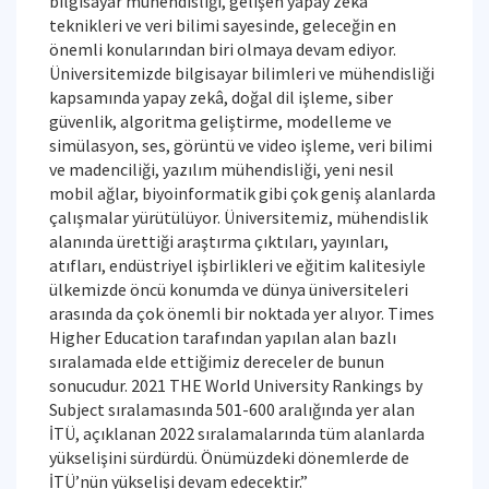
bilgisayar mühendisliği, gelişen yapay zekâ
teknikleri ve veri bilimi sayesinde, geleceğin en
önemli konularından biri olmaya devam ediyor.
Üniversitemizde bilgisayar bilimleri ve mühendisliği
kapsamında yapay zekâ, doğal dil işleme, siber
güvenlik, algoritma geliştirme, modelleme ve
simülasyon, ses, görüntü ve video işleme, veri bilimi
ve madenciliği, yazılım mühendisliği, yeni nesil
mobil ağlar, biyoinformatik gibi çok geniş alanlarda
çalışmalar yürütülüyor. Üniversitemiz, mühendislik
alanında ürettiği araştırma çıktıları, yayınları,
atıfları, endüstriyel işbirlikleri ve eğitim kalitesiyle
ülkemizde öncü konumda ve dünya üniversiteleri
arasında da çok önemli bir noktada yer alıyor. Times
Higher Education tarafından yapılan alan bazlı
sıralamada elde ettiğimiz dereceler de bunun
sonucudur. 2021 THE World University Rankings by
Subject sıralamasında 501-600 aralığında yer alan
İTÜ, açıklanan 2022 sıralamalarında tüm alanlarda
yükselişini sürdürdü. Önümüzdeki dönemlerde de
İTÜ’nün yükselişi devam edecektir.”